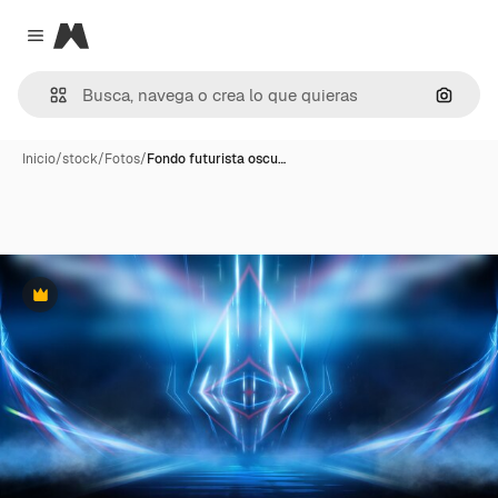
Magnific
Close menu
Buscar
Inicio
/
stock
/
Fotos
/
Fondo futurista oscu…
Premium