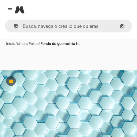
Magnific
Close menu
Buscar
Inicio
/
stock
/
Fotos
/
Fondo de geometría h…
Premium