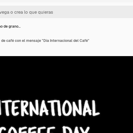
o de grano…
de café con el mensaje "Día Internacional del Café"