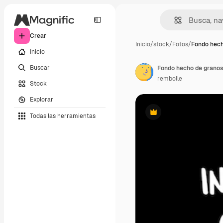
Crear
Inicio
/
stock
/
Fotos
/
Fondo hech
Inicio
Buscar
Fondo hecho de granos 
rembolle
Stock
Explorar
Todas las herramientas
Premium