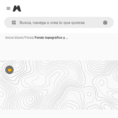
Magnific
Close menu
Buscar
Inicio
/
stock
/
Fotos
/
Fondo topográfico y …
Premium