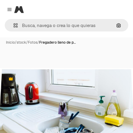
Magnific
Close menu
Buscar
Inicio
/
stock
/
Fotos
/
Fregadero lleno de p…
Premium