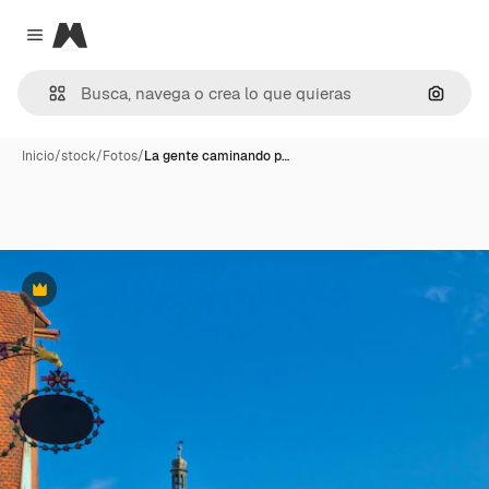
Magnific
Close menu
Buscar
Inicio
/
stock
/
Fotos
/
La gente caminando p…
Premium