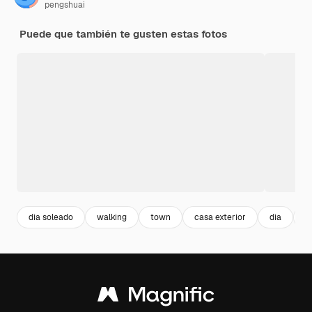
pengshuai
Puede que también te gusten estas fotos
dia soleado
walking
town
casa exterior
dia
b