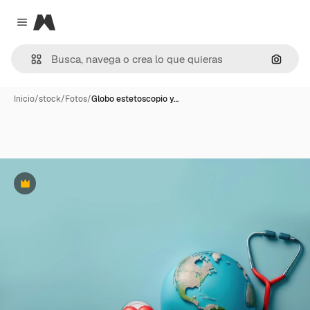
Magnific
Close menu
Buscar
Inicio
/
stock
/
Fotos
/
Globo estetoscopio y…
Premium