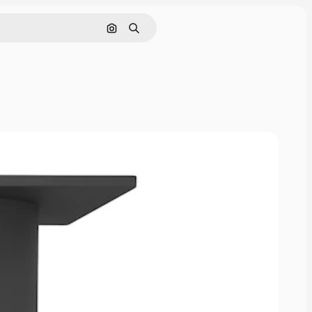
Buscar por imagen
Buscar