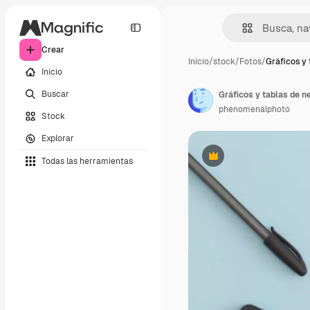
Crear
Inicio
/
stock
/
Fotos
/
Gráficos y 
Inicio
Buscar
phenomenalphoto
Stock
Explorar
Todas las herramientas
Premium