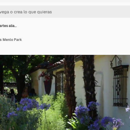
rtes alia…
as Menlo Park