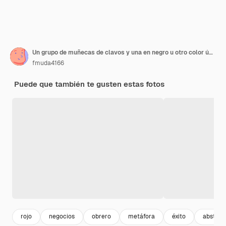
Un grupo de muñecas de clavos y una en negro u otro color único a mano elegido un diferente e individual
fmuda4166
Puede que también te gusten estas fotos
rojo
negocios
obrero
metáfora
éxito
abstrac