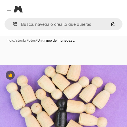
Magnific
Close menu
Buscar
Inicio
/
stock
/
Fotos
/
Un grupo de muñecas …
Premium