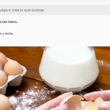
a con huevo…
 y leche.