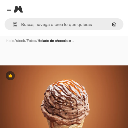
Magnific
Close menu
Buscar
Inicio
/
stock
/
Fotos
/
Helado de chocolate …
Premium