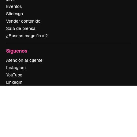
Eventos
Slidesgo
Vender contenido
Sala de prensa
¿Buscas magnific.ai?
Síguenos
Atención al cliente
Instagram
YouTube
LinkedIn
TikTok
Discord
X
Reddit
Copyright © 2010-
2026
Freepik Company S.L.U.
Todos los derechos