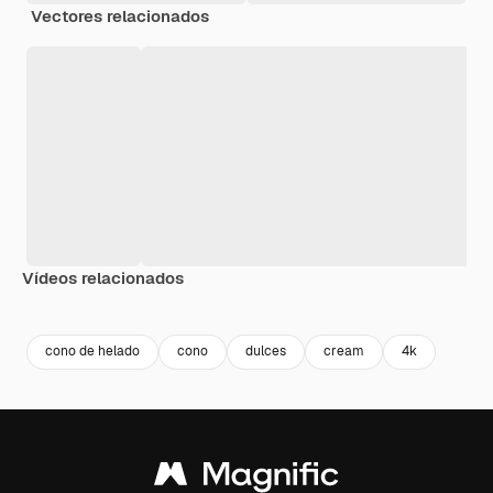
Vectores relacionados
Vídeos relacionados
Premium
Premium
Generado por IA
Premium
Premium
Generado p
cono de helado
cono
dulces
cream
4k