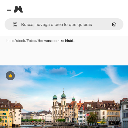
Magnific
Close menu
Buscar
Inicio
/
stock
/
Fotos
/
Hermoso centro histó…
Premium