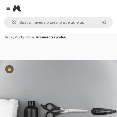
Magnific
Close menu
Buscar
Inicio
/
stock
/
Fotos
/
Herramientas profesi…
Premium