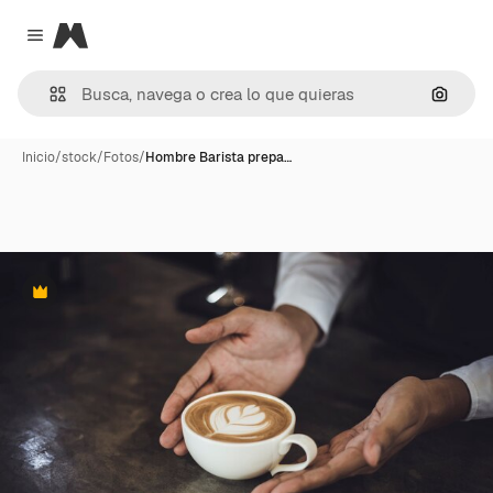
Magnific
Close menu
Buscar
Inicio
/
stock
/
Fotos
/
Hombre Barista prepa…
Premium