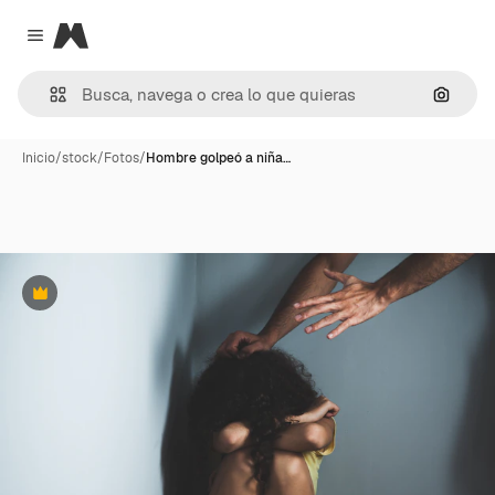
Magnific
Close menu
Buscar
Inicio
/
stock
/
Fotos
/
Hombre golpeó a niña…
Premium