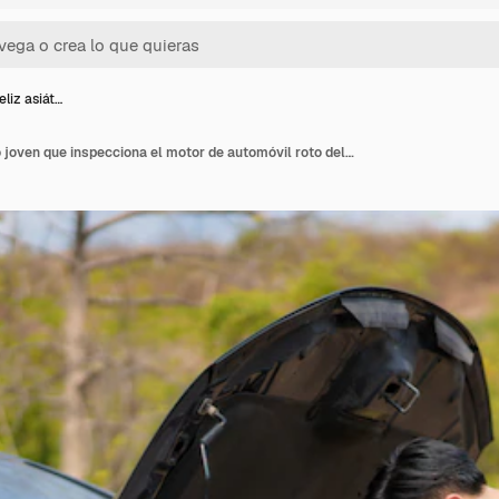
liz asiát…
Hombre infeliz asiático joven que inspecciona el motor de automóvil roto delante del capó abierto averiado coche en Country Road esperando servicio de asistencia en carretera.