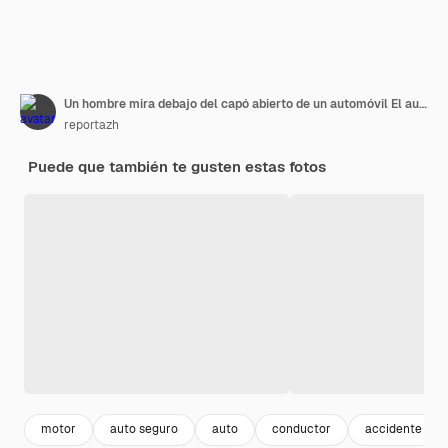
Un hombre mira debajo del capó abierto de un automóvil El automóvil se descompuso en la carretera El motor echa humo
reportazh
Puede que también te gusten estas fotos
motor
auto seguro
auto
conductor
accidente