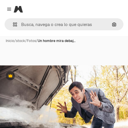
Magnific
Close menu
Buscar
Inicio
/
stock
/
Fotos
/
Un hombre mira debaj…
Premium