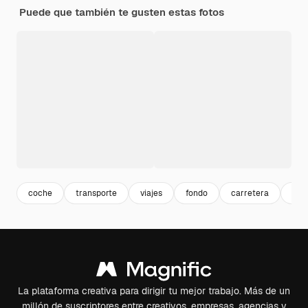
Puede que también te gusten estas fotos
coche
transporte
viajes
fondo
carretera
bla
La plataforma creativa para dirigir tu mejor trabajo. Más de un
millón de suscriptores entre creativos, empresas, agencias y