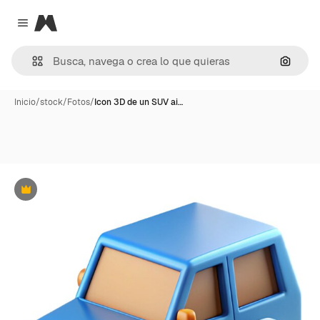
Magnific
Close menu
Buscar
Inicio
/
stock
/
Fotos
/
Icon 3D de un SUV ai…
Premium