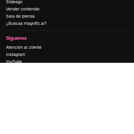
Slidesgo
Vender contenido
Sala de prensa
¿Buscas magnific.ai?
Síguenos
Atención al cliente
Instagram
YouTube
LinkedIn
TikTok
Discord
X
Reddit
Copyright © 2010-
2026
Freepik Company S.L.U.
Todos los derechos
reservados
.