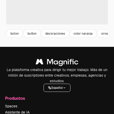
boton
button
decoraciones
color naranja
ornamen
La plataforma creativa para dirigir tu mejor trabajo. Más de un
millón de suscriptores entre creativos, empresas, agencias y
estudios.
Español
Productos
Spaces
Asistente de IA