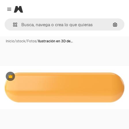
Magnific
Close menu
Buscar
Inicio
/
stock
/
Fotos
/
Ilustración en 3D de…
Premium