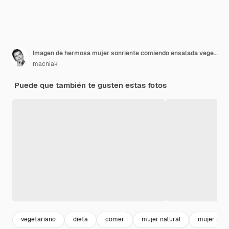
Imagen de hermosa mujer sonriente comiendo ensalada vegetariana orgánica fresca en la cocina moderna
macniak
Puede que también te gusten estas fotos
vegetariano
dieta
comer
mujer natural
mujer retr