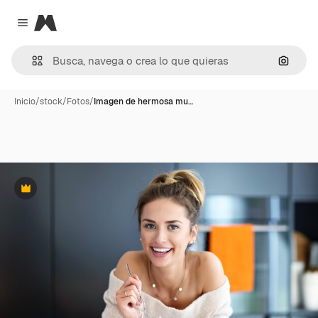
Magnific
Close menu
Buscar
Inicio
/
stock
/
Fotos
/
Imagen de hermosa mu…
Premium