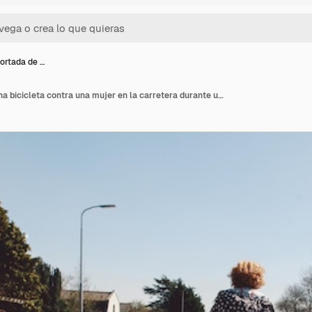
ortada de …
Imagen recortada de una bicicleta contra una mujer en la carretera durante un día soleado