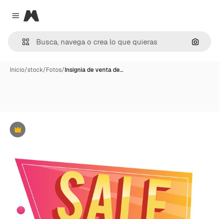
Magnific
Close menu
Buscar
Inicio
/
stock
/
Fotos
/
Insignia de venta de…
Premium