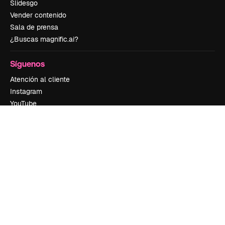
Slidesgo
Vender contenido
Sala de prensa
¿Buscas magnific.ai?
Síguenos
Atención al cliente
Instagram
YouTube
LinkedIn
TikTok
Discord
X
Reddit
Copyright © 2010-
2026
Freepik Company S.L.U.
Todos los derechos
reservados
.