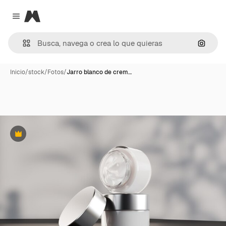
Magnific
Close menu
Buscar
Inicio
/
stock
/
Fotos
/
Jarro blanco de crem…
Premium