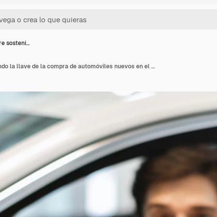
re sosteni…
Joven alegre sosteniendo la llave de la compra de automóviles nuevos en el enfoque selectivo de la sala de exposición