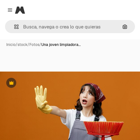
Magnific
Close menu
Buscar
Inicio
/
stock
/
Fotos
/
Una joven limpiadora…
Premium