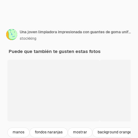
Una joven limpiadora impresionada con guantes de goma uniformes y un pañuelo sosteniendo un trapeador estirando la mano mirando al costado mostrando un gesto de parada aislado en un fondo naranja
stockking
Puede que también te gusten estas fotos
manos
fondos naranjas
mostrar
background orange