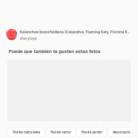
Kalanchoe blossfeldiana (Calandiva, Flaming Katy, Florista Kalanchoe) flores de coral naranja. Pequeñas flores coloridas del primer de Kalanchoe.
sherytoys
Puede que también te gusten estas fotos
flores naturales
flores ramo
flores jardin
decoracion fl