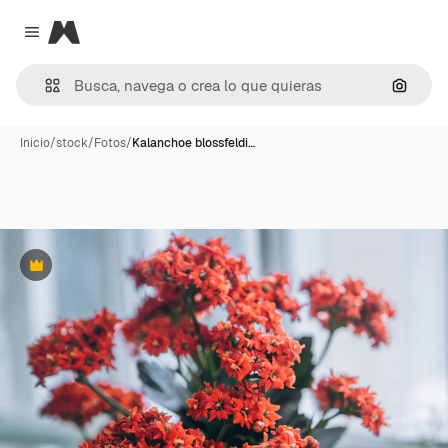
Magnific
Close menu
Buscar
Inicio
/
stock
/
Fotos
/
Kalanchoe blossfeldi…
Premium