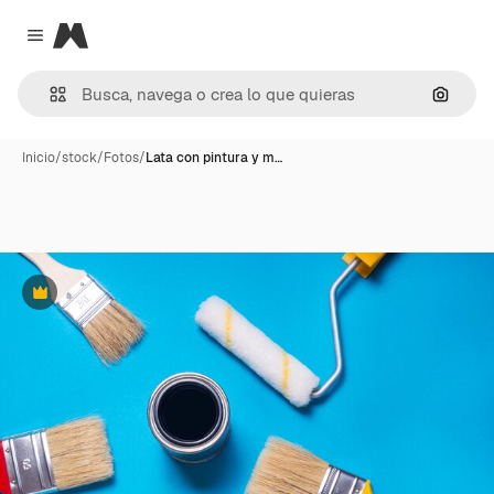
Magnific
Close menu
Buscar
Inicio
/
stock
/
Fotos
/
Lata con pintura y m…
Premium