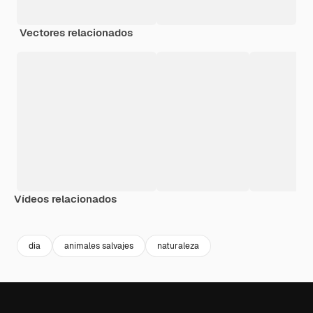
Vectores relacionados
Vídeos relacionados
Premium
Premium
Premium
Premium
dia
animales salvajes
naturaleza