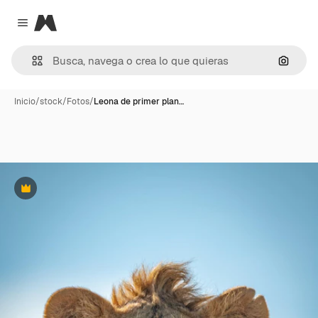
Magnific
Close menu
Buscar
Inicio
/
stock
/
Fotos
/
Leona de primer plan…
Premium