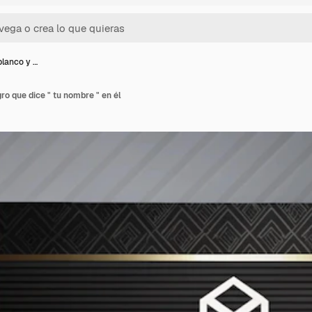
blanco y …
ro que dice " tu nombre " en él