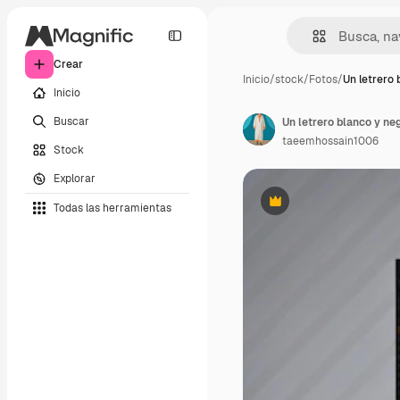
Crear
Inicio
/
stock
/
Fotos
/
Un letrero 
Inicio
Buscar
Un letrero blanco y neg
taeemhossain1006
Stock
Explorar
Todas las herramientas
Premium