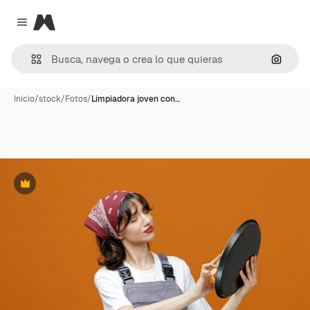
Magnific
Close menu
Buscar
Inicio
/
stock
/
Fotos
/
Limpiadora joven con…
Premium