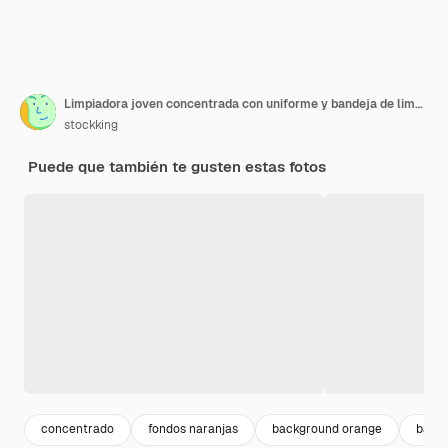
Limpiadora joven concentrada con uniforme y bandeja de limpieza de bandana con esponja aislada en fondo naranja
stockking
Puede que también te gusten estas fotos
concentrado
fondos naranjas
background orange
backg