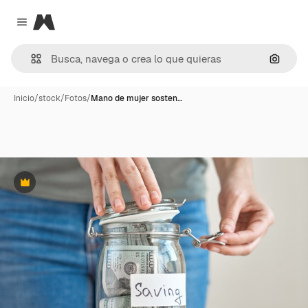
Magnific
Close menu
Buscar
Inicio
/
stock
/
Fotos
/
Mano de mujer sosten…
Premium