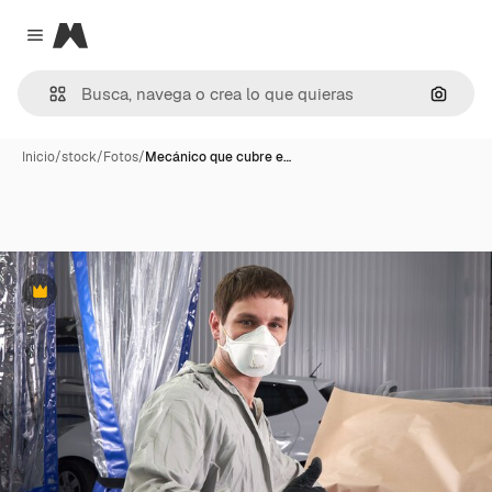
Magnific
Close menu
Buscar
Inicio
/
stock
/
Fotos
/
Mecánico que cubre e…
Premium