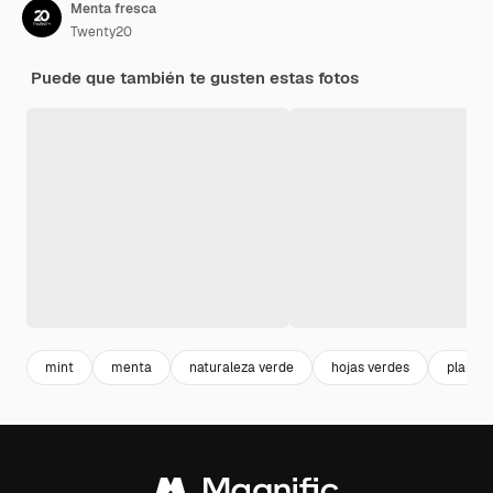
Menta fresca
Twenty20
Puede que también te gusten estas fotos
mint
menta
naturaleza verde
hojas verdes
plantas