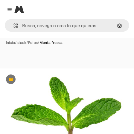
Magnific
Close menu
Buscar
Inicio
/
stock
/
Fotos
/
Menta fresca
Premium