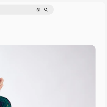
Buscar por imagen
Buscar