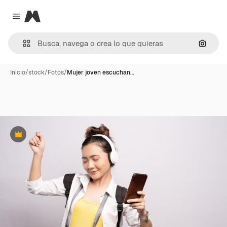
Magnific
Close menu
Buscar
Inicio
/
stock
/
Fotos
/
Mujer joven escuchan…
Premium