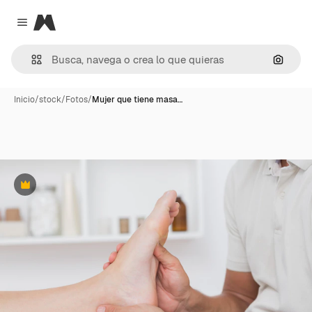
Magnific
Close menu
Buscar
Inicio
/
stock
/
Fotos
/
Mujer que tiene masa…
Premium