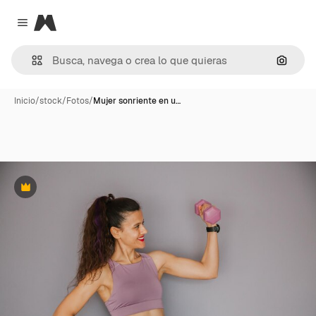
Magnific
Close menu
Buscar
Inicio
/
stock
/
Fotos
/
Mujer sonriente en u…
Premium