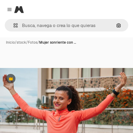
Magnific
Close menu
Buscar
Inicio
/
stock
/
Fotos
/
Mujer sonriente con …
Premium