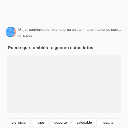
Mujer sonriente con mancuerna en sus manos haciendo sentadillas afuera con una piscina en el fondo Fit wom
el_savva
Puede que también te gusten estas fotos
ejercicio
fitnes
deporte
saludable
healthy