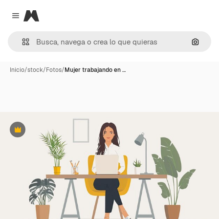
Magnific
Close menu
Buscar
Inicio
/
stock
/
Fotos
/
Mujer trabajando en …
Premium