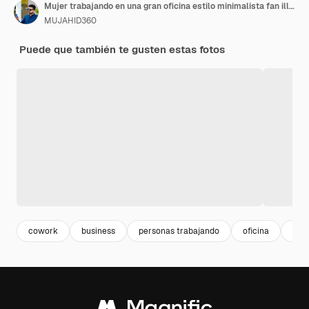
Mujer trabajando en una gran oficina estilo minimalista fan illustrado fondo blanco estilo ar 169
MUJAHID360
Puede que también te gusten estas fotos
cowork
business
personas trabajando
oficina
mee