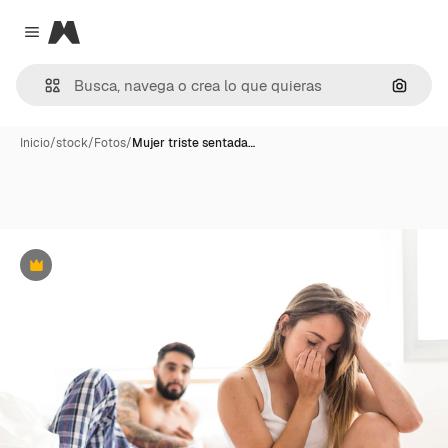
Magnific
Close menu
Buscar
Inicio
/
stock
/
Fotos
/
Mujer triste sentada…
Premium