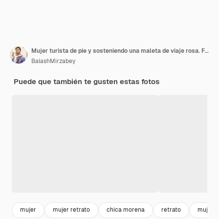
Mujer turista de pie y sosteniendo una maleta de viaje rosa. Foto de alta calidad
BalashMirzabey
Puede que también te gusten estas fotos
mujer
mujer retrato
chica morena
retrato
mujer r