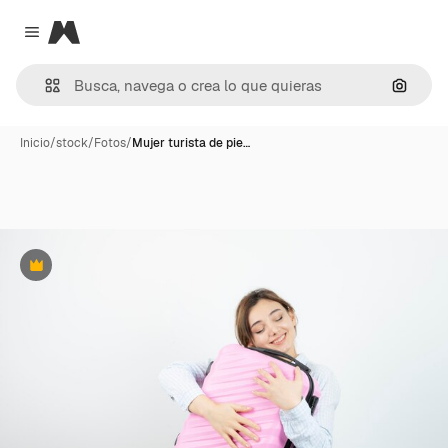
Magnific
Close menu
Buscar
Inicio
/
stock
/
Fotos
/
Mujer turista de pie…
Premium