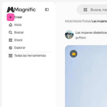
Crear
Inicio
/
stock
/
Fotos
/
Las mujere
Inicio
Buscar
goffkein
Stock
Explorar
Todas las herramientas
Premium