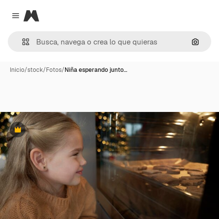
Magnific
Close menu
Buscar
Inicio
/
stock
/
Fotos
/
Niña esperando junto…
Premium