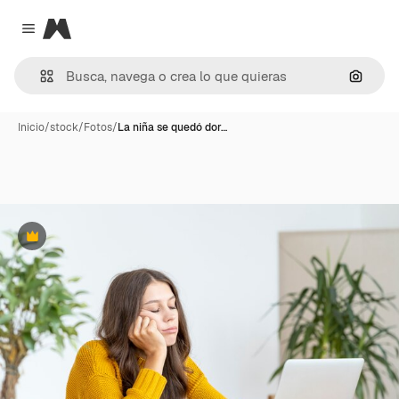
Magnific
Close menu
Buscar
Inicio
/
stock
/
Fotos
/
La niña se quedó dor…
Premium