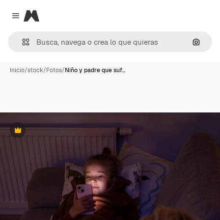
Magnific
Close menu
Buscar
Inicio
/
stock
/
Fotos
/
Niño y padre que suf…
Premium