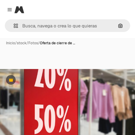
Magnific
Close menu
Buscar
Inicio
/
stock
/
Fotos
/
Oferta de cierre de …
Premium