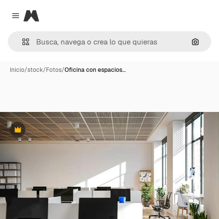
Magnific
Close menu
Buscar
Inicio
/
stock
/
Fotos
/
Oficina con espacios…
Premium