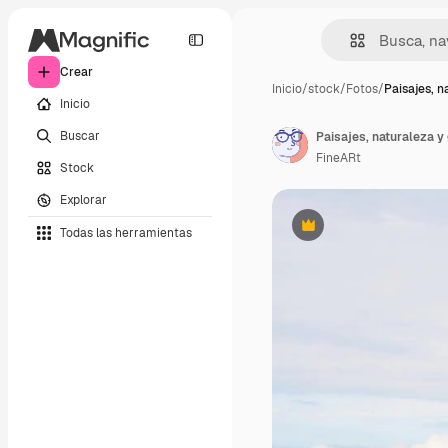
Crear
Inicio
/
stock
/
Fotos
/
Paisajes, n
Inicio
Buscar
Paisajes, naturaleza y
FineARt
Stock
Explorar
Todas las herramientas
Premium